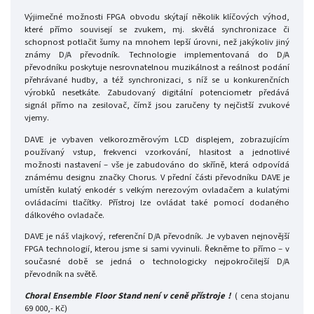
Výjimečné možnosti FPGA obvodu skýtají několik klíčových výhod,
které přímo souvisejí se zvukem, mj. skvělá synchronizace či
schopnost potlačit šumy na mnohem lepší úrovni, než jakýkoliv jiný
známy D/A převodník. Technologie implementovaná do D/A
převodníku poskytuje nesrovnatelnou muzikálnost a reálnost podání
přehrávané hudby, a též synchronizaci, s níž se u konkurenčních
výrobků nesetkáte. Zabudovaný digitální potenciometr předává
signál přímo na zesilovač, čímž jsou zaručeny ty nejčistší zvukové
vjemy.
DAVE je vybaven velkorozměrovým LCD displejem, zobrazujícím
používaný vstup, frekvenci vzorkování, hlasitost a jednotlivé
možnosti nastavení – vše je zabudováno do skříně, která odpovídá
známému designu značky Chorus. V přední části převodníku DAVE je
umístěn kulatý enkodér s velkým nerezovým ovladačem a kulatými
ovládacími tlačítky. Přístroj lze ovládat také pomocí dodaného
dálkového ovladače.
DAVE je náš vlajkový, referenční D/A převodník. Je vybaven nejnovější
FPGA technologií, kterou jsme si sami vyvinuli. Řekněme to přímo – v
současné době se jedná o technologicky nejpokročilejší D/A
převodník na světě.
Choral Ensemble Floor Stand není v ceně přístroje !
( cena stojanu
69 000,- Kč)