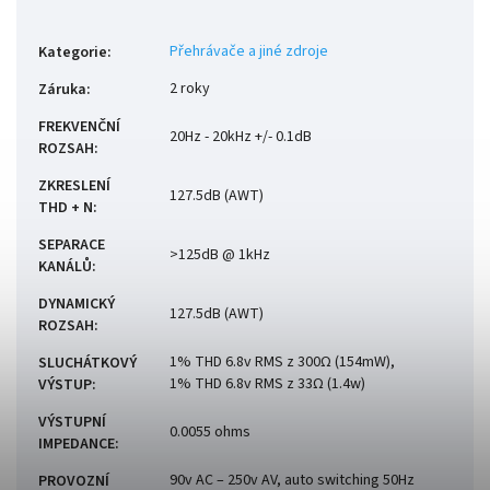
Přehrávače a jiné zdroje
Kategorie
:
2 roky
Záruka
:
FREKVENČNÍ
20Hz - 20kHz +/- 0.1dB
ROZSAH
:
ZKRESLENÍ
127.5dB (AWT)
THD + N
:
SEPARACE
>125dB @ 1kHz
KANÁLŮ
:
DYNAMICKÝ
127.5dB (AWT)
ROZSAH
:
1% THD 6.8v RMS z 300Ω (154mW),
SLUCHÁTKOVÝ
1% THD 6.8v RMS z 33Ω (1.4w)
VÝSTUP
:
VÝSTUPNÍ
0.0055 ohms
IMPEDANCE
:
90v AC – 250v AV, auto switching 50Hz
PROVOZNÍ