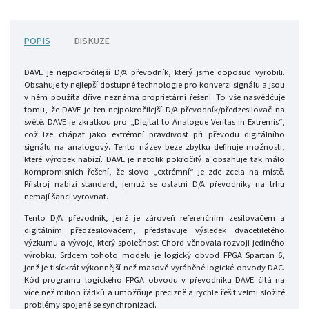
POPIS
DISKUZE
DAVE je nejpokročilejší D/A převodník, který jsme doposud vyrobili.
Obsahuje ty nejlepší dostupné technologie
pro konverzi signálu a jsou
v něm použita dříve neznámá proprietární řešení. To vše nasvědčuje
tomu, že DAVE je ten nejpokročilejší D/A převodník/předzesilovač na
světě. DAVE je zkratkou pro „Digital to Analogue Veritas in Extremis“,
což lze chápat jako extrémní pravdivost při převodu digitálního
signálu na analogový. Tento název beze zbytku definuje možnosti,
které výrobek nabízí. DAVE je natolik pokročilý a obsahuje tak málo
kompromisních řešení, že slovo „extrémní“ je zde zcela na místě.
Přístroj nabízí standard, jemuž se ostatní D/A převodníky na trhu
nemají šanci vyrovnat.
Tento D/A převodník, jenž je zároveň referenčním zesilovačem a
digitálním předzesilovačem, představuje výsledek dvacetiletého
výzkumu a vývoje, který společnost Chord věnovala rozvoji jediného
výrobku. Srdcem tohoto modelu je logický obvod FPGA Spartan 6,
jenž je tisíckrát výkonnější než masově vyráběné logické obvody DAC.
Kód programu logického FPGA obvodu v převodníku DAVE čítá na
více než milion řádků a umožňuje precizně a rychle řešit velmi složité
problémy spojené se synchronizací.