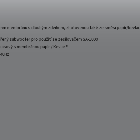
0mm membránu s dlouhým zdvihem, zhotovenou také ze směsi papír/kevlar
vřený subwoofer pro použití se zesilovačem SA-1000
basový s membránou papír / Kevlar®
140Hz