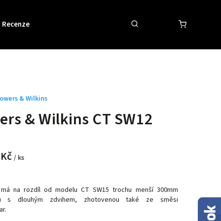
Recenze
Obchodní podmínky
Kontakty
owers & Wilkins
rs & Wilkins CT SW12
 Kč
/ ks
má na rozdíl od modelu CT SW15 trochu menší 300mm
u s dlouhým zdvihem, zhotovenou také ze směsi
ar.