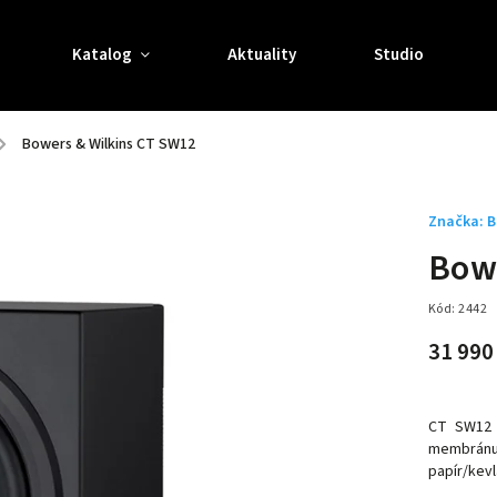
Katalog
Aktuality
Studio
/
Bowers & Wilkins CT SW12
Značka:
B
Bowe
Kód:
2442
31 990
CT SW12 
membrán
papír/kevl