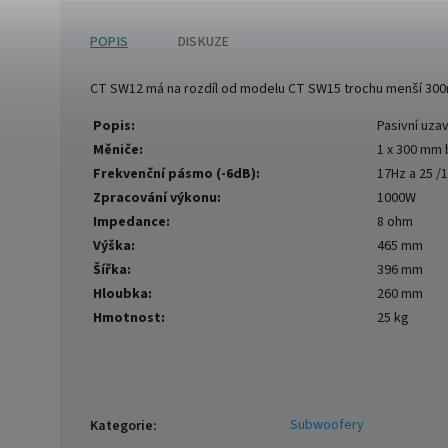
POPIS
DISKUZE
CT SW12 má na rozdíl od modelu CT SW15 trochu menší 30
Popis:
Pasivní uza
Měniče:
1 x 300 mm 
Frekvenční pásmo (-6dB):
17Hz a 25 /
Zpracování výkonu:
1000W
Impedance:
8 ohm
Výška:
465 mm
Šířka:
396 mm
Hloubka:
260 mm
Hmotnost:
25 kg
Subwoofery
Kategorie
: