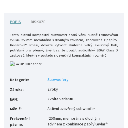
POPIS
DISKUZE
Tento aktivní kompaktní subwoofer dodá váhu hudbě i filmovému
zvuku. 250mm membrána s dlouhým zdvihem, zhotovená z papíro-
Kevlarové® směsi, dokáže vytvořit skutečně velký akustický tlak,
potřebný pro přesný, živý bas.
Je použit audiofilský 200W Class D
zesilovač, který je v souladu s ozvučnicí kompaktních rozměrů.
Subwoofery
Kategorie
:
2 roky
Záruka
:
Zvolte variantu
EAN
:
Aktivní uzavřený subwoofer
Měnič
:
f250mm, membrána s dlouhým
Frekvenční
zdvihem z konbinace papír/Kevlar®
pásmo
: