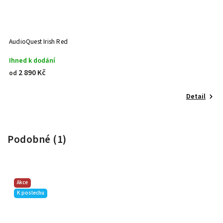
AudioQuest Irish Red
Ihned k dodání
2 890 Kč
od
Detail
Podobné (1)
Akce
K poslechu