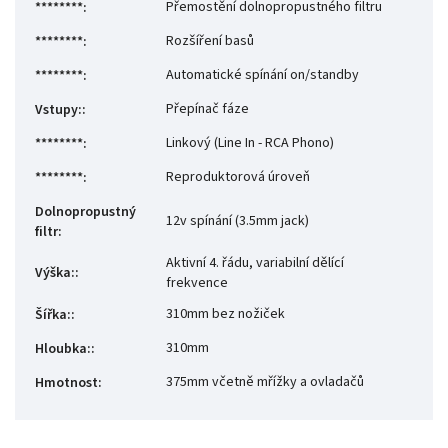
Přemostění dolnopropustného filtru
********ㅤㅤㅤ
:
Rozšíření basů
********ㅤㅤㅤㅤ
:
Automatické spínání on/standby
********ㅤㅤㅤㅤㅤ
:
Přepínač fáze
Vstupy:
:
Linkový (Line In - RCA Phono)
********ㅤㅤㅤㅤㅤㅤ
:
Reproduktorová úroveň
********ㅤㅤㅤㅤㅤㅤㅤ
:
Dolnopropustný
12v spínání (3.5mm jack)
filtr
:
Aktivní 4. řádu, variabilní dělící
Výška:
:
frekvence
310mm bez nožiček
Šířka:
:
310mm
Hloubka:
:
375mm včetně mřížky a ovladačů
Hmotnost
: