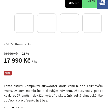
–21 %
ZDARMA
Kód:
Zvolte variantu
22 990 Kč
–21 %
17 990 Kč
/ ks
Akce
Tento aktivní kompaktní subwoofer dodá váhu hudbě i filmovému
zvuku. 250mm membrána s dlouhým zdvihem, zhotovená z papíro-
Kevlarové® směsi, dokáže vytvořit skutečně velký akustický tlak,
potřebný pro přesný, živý bas.