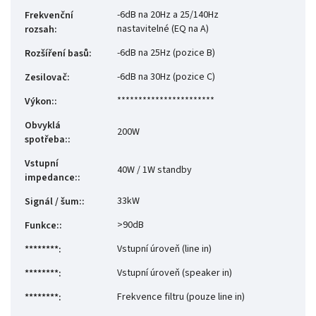
-6dB na 20Hz a 25/140Hz
Frekvenční
nastavitelné (EQ na A)
rozsah
:
-6dB na 25Hz (pozice B)
Rozšíření basů
:
-6dB na 30Hz (pozice C)
Zesilovač
:
***********************
Výkon:
:
Obvyklá
200W
spotřeba:
:
Vstupní
40W / 1W standby
impedance:
:
33kW
Signál / šum:
:
>90dB
Funkce:
:
Vstupní úroveň (line in)
********
:
Vstupní úroveň (speaker in)
********ㅤ
:
Frekvence filtru (pouze line in)
********ㅤㅤ
: