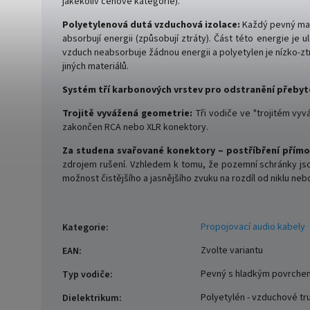
jakékoliv cenové kategorie).
Polyetylenová dutá vzduchová izolace:
Každý pevný mate
absorbují energii (způsobují ztráty). Část této energie je
vzduch neabsorbuje žádnou energii a polyetylen je nízko-ztr
jiných materiálů.
Systém tří karbonových vrstev pro odstranění přebyt
Trojitě vyvážená geometrie:
Tři vodiče ve "trojitém vyvá
zakončen RCA nebo XLR konektory.
Za studena svařované konektory – postříbření přímo 
zdrojem rušení. Vzhledem k tomu, že pozemní schránky jso
možnost čistějšího a jasnějšího zvuku na rozdíl od niklu n
Propojovací audio kabely
Kategorie
:
Zvolte variantu
EAN
:
Pevný s hladkým povrchem
Typ vodiče
:
Polyetylén - vzduchové tr
Dielektrikum
: