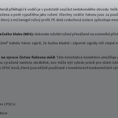
riál přiléhající k vodiči je v podstatě součást nedokonalého obvodu. Veš
 uložena a poté vypuštěna jako rušení. Všechny vodiče Yukonu jsou za pou
átový a má benigní rušivý profil. PE dutá vzduchová izolace způsobuje mno
ečného hluku (NDS):
dokonale odstíní rušení přenášené na uzemnění příst
žení" kabelu Yukon zajistí, že budou kladné i záporné signály mít stejné 
na vysoce čistou fialovou měď:
Tato konstrukce konektoru umožňuje př
u vyražené namísto obráběné, kov může být vybrán právě pro nízké rušen
ebo OFHC kovů, které jsou běžně používané v konektorech konkurenčních vý
+ ( PSC+)
ubice