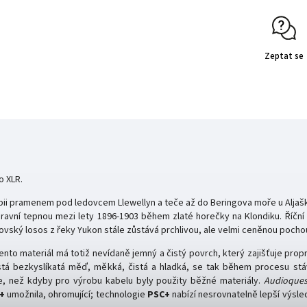
Zeptat se
o XLR
.
mbii pramenem pod ledovcem Llewellyn a teče až do Beringova moře u Aljašk
ní tepnou mezi lety 1896-1903 během zlaté horečky na Klondiku. Říční pa
lovský losos z řeky Yukon stále zůstává prchlivou, ale velmi ceněnou pocho
nto materiál má totiž nevídaně jemný a čistý povrch, který zajišťuje prop
istá bezkyslíkatá měď, měkká, čistá a hladká, se tak během procesu st
e, než kdyby pro výrobu kabelu byly použity běžné materiály.
Audioque
+
umožnila, ohromující; technologie
PSC+
nabízí nesrovnatelně lepší výsle