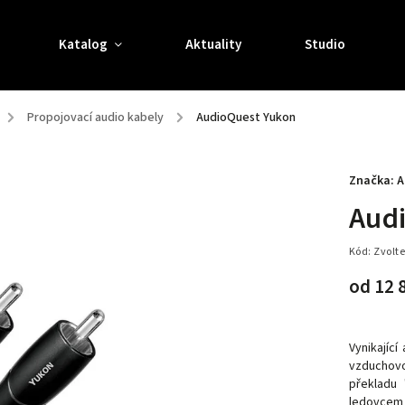
Katalog
Aktuality
Studio
/
Propojovací audio kabely
/
AudioQuest Yukon
Značka:
A
Aud
Kód:
Zvolte
od
12 
Vynikajíc
vzduchovo
překladu
ledovcem 