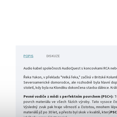
POPIS
DISKUZE
Audio kabel společnosti AudioQuest s koncovkami RCA neb
Řeka Yukon, v překladu "Velká řeka," začíná v Britské Kolu
Severoamerické domorodce, ale rozhodně byla hlavní doprav
století, kdy byla na Klondiku dokončena stavba dálnice. Krá
Pevné vodiče z mědi s perfektním povrchem (PSC+):
Te
povrch materiálu ve všech fázích výroby. Tato vysoce č
Výsledný zvuk pak hraje věrností a čistotou, mnohem lép
materiálů již po 30 let, a přesto byl skok v kvalitě, který
PSC