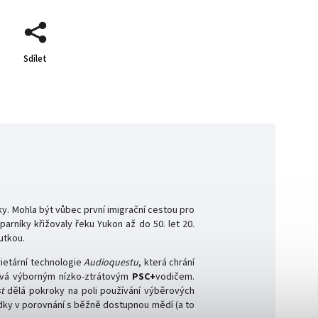
Sdílet
y. Mohla být vůbec první imigrační cestou pro
rníky křižovaly řeku Yukon až do 50. let 20.
utkou.
rietární technologie
Audioquestu
, která chrání
ává výborným nízko-ztrátovým
PSC+
vodičem.
st
dělá pokroky na poli používání výběrových
dky v porovnání s běžně dostupnou mědí (a to