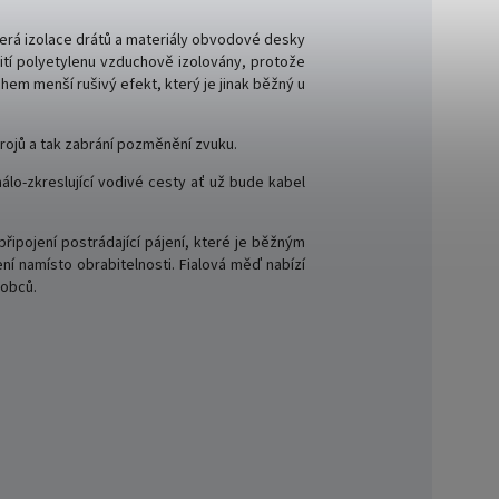
kerá izolace drátů a materiály obvodové desky
žití polyetylenu vzduchově izolovány, protože
hem menší rušivý efekt, který je jinak běžný u
rojů a tak zabrání pozměnění zvuku.
málo-zkreslující vodivé cesty ať už bude kabel
ipojení postrádající pájení, které je běžným
í namísto obrabitelnosti. Fialová měď nabízí
robců.