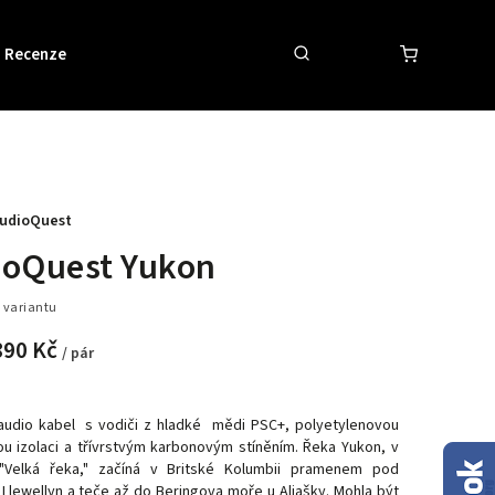
Recenze
Obchodní podmínky
Kontakty
udioQuest
ioQuest Yukon
 variantu
890 Kč
/ pár
í audio kabel s vodiči z hladké mědi PSC+, polyetylenovou
u izolaci a třívrstvým karbonovým stíněním. Řeka Yukon, v
 "Velká řeka," začíná v Britské Kolumbii pramenem pod
Llewellyn a teče až do Beringova moře u Aljašky. Mohla být