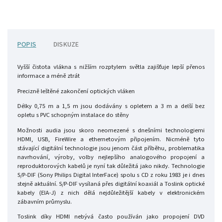
POPIS
DISKUZE
Vyšší čistota vlákna s nižším rozptylem světla zajišťuje lepší přenos
informace a méně ztrát
Precizně leštěné zakončení optických vláken
Délky 0,75 m a 1,5 m jsou dodávány s opletem a 3 m a delší bez
opletu s PVC schopným instalace do stěny
Možnosti audia jsou skoro neomezené s dnešními technologiemi
HDMI, USB, FireWire a ethernetovým připojením. Nicméně tyto
stávající digitální technologie jsou jenom část příběhu, problematika
navrhování, výroby, volby nejlepšího analogového propojení a
reproduktorových kabelů je nyní tak důležitá jako nikdy. Technologie
S/P-DIF (Sony Philips Digital InterFace) spolu s CD z roku 1983 je i dnes
stejně aktuální. S/P-DIF vysílaná přes digitální koaxiál a Toslink optické
kabely (EIA-J) z nich dělá nejdůležitější kabely v elektronickém
zábavním průmyslu.
Toslink díky HDMI nebývá často používán jako propojení DVD