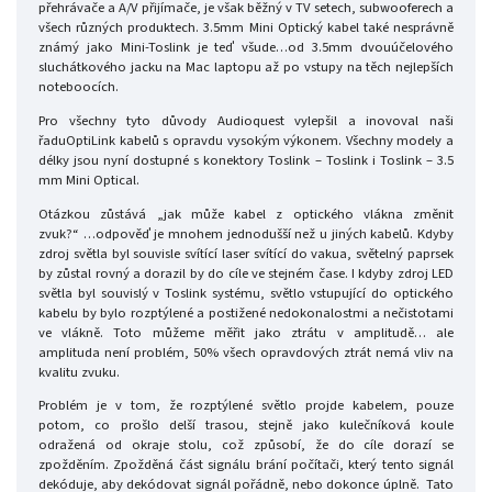
přehrávače a A/V přijímače, je však běžný v TV setech, subwooferech a
všech různých produktech. 3.5mm Mini Optický kabel také nesprávně
známý jako Mini-Toslink je teď všude…od 3.5mm dvouúčelového
sluchátkového jacku na Mac laptopu až po vstupy na těch nejlepších
noteboocích.
Pro všechny tyto důvody Audioquest vylepšil a inovoval naši
řaduOptiLink kabelů s opravdu vysokým výkonem. Všechny modely a
délky jsou nyní dostupné s konektory Toslink – Toslink i Toslink – 3.5
mm Mini Optical.
Otázkou zůstává „jak může kabel z optického vlákna změnit
zvuk?“ …odpověď je mnohem jednodušší než u jiných kabelů. Kdyby
zdroj světla byl souvisle svítící laser svítící do vakua, světelný paprsek
by zůstal rovný a dorazil by do cíle ve stejném čase. I kdyby zdroj LED
světla byl souvislý v Toslink systému, světlo vstupující do optického
kabelu by bylo rozptýlené a postižené nedokonalostmi a nečistotami
ve vlákně. Toto můžeme měřit jako ztrátu v amplitudě… ale
amplituda není problém, 50% všech opravdových ztrát nemá vliv na
kvalitu zvuku.
Problém je v tom, že rozptýlené světlo projde kabelem, pouze
potom, co prošlo delší trasou, stejně jako kulečníková koule
odražená od okraje stolu, což způsobí, že do cíle dorazí se
zpožděním. Zpožděná část signálu brání počítači, který tento signál
dekóduje, aby dekódovat signál pořádně, nebo dokonce úplně. Tato