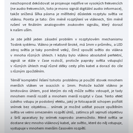
neschopnost dekódovat se projevuje nejdříve ve vysokých frekvencích
(ne audio frekvencích, toto je mono signál digitální audio informace),
takže snížená šířka pásma je měřitelný důsledek rozptylu světla ve
vláknu. Pointa je tato: čím méně rozptýlení ve vláknech, tím méně
rušení ve finálním analogovém zvukovém signálu, který dorazí
k našim uším.
Je zde ještě jeden zásadní problém v rozptylovém mechanismu
Toslink systému. Vlákno je relativně široké, má 1mm v průměru, a LED
zdroj světla je taky poměrně velký, čímž vpouští světlo do vlákna
v mnoha různých úhlech. I kdyby bylo vlákno absolutně perfektní,
signál se stále v čase rozloží, protože paprsky světla vstupující
v různých úhlech mají různé délky cesty přes kabel a dorazí do cíle
s různým zpožděním.
Téměř kompletní řešení tohoto problému je použití stovek mnohem
menších vláken ve svazcích o 1mm. Protože každé vlákno je
limitováno úhlem, pod kterým do něj může světlo vstoupit, je tady
mnohem menší rozdíl a mnohem menší rozptyl v čase. Tento efekt
úzkého vstupu je podobný efektu, jaký je fotoaparát schopen pořídit
snímek bez objektivu… snímek je možné udělat pouze vpuštěním
světla ve velmi omezeném rozpětí úhlů, zatímco při sejmutí objektivu
z širší aparatury by snímek naprosto znemožnilo. Méně světla se
dostane skrz mnoho-vláknový kabel, ale světlo, které do něj vstupuje,
vystupuje v mnohem menším časovém rozpětí.