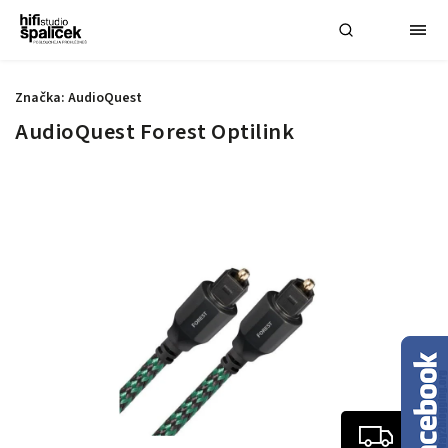
Značka:
AudioQuest
AudioQuest Forest Optilink