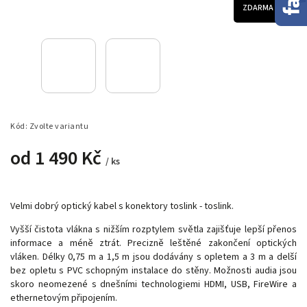
ZDARMA
Kód:
Zvolte variantu
od
1 490 Kč
/ ks
Velmi dobrý optický kabel s konektory toslink - toslink.
Vyšší čistota vlákna s nižším rozptylem světla zajišťuje lepší přenos
informace a méně ztrát. Precizně leštěné zakončení optických
vláken. Délky 0,75 m a 1,5 m jsou dodávány s opletem a 3 m a delší
bez opletu s PVC schopným instalace do stěny. Možnosti audia jsou
skoro neomezené s dnešními technologiemi HDMI, USB, FireWire a
ethernetovým připojením.