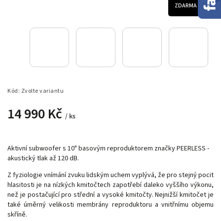
ZDARMA
Kód:
Zvolte variantu
14 990 Kč
/ ks
Aktivní subwoofer s 10" basovým reproduktorem značky PEERLESS -
akustický tlak až 120 dB.
Z fyziologie vnímání zvuku lidským uchem vyplývá, že pro stejný pocit
hlasitosti je na nízkých kmitočtech zapotřebí daleko vyššího výkonu,
než je postačující pro střední a vysoké kmitočty. Nejnižší kmitočet je
také úměrný velikosti membrány reproduktoru a vnitřnímu objemu
skříně.