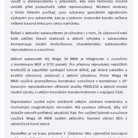
využít u stereoposlechu v případech, kdy není technicky možné
umístit před posluchače velké reprosoustavy. Moderní receivery
s tímto řešením počítají, jsou vybaveny speciálním signálovým
výstupem pro subwoofer, kde je v jednom zvukovém kanálu sečtena
veškerá basová linka pro celou nahrávku.
Řešení s aktivním subwooferem je výhodné i v tom, že výkonově není
tolik zatížen hlavní zesilovač a aktivní výhybka v subwooferu
kompenzuje vlastní kmitočtovou charakteristiku subbasového
reproduktoru a ozvučnice.
Aktivní subwoofer AQ Wega 54 MKIII je integrován v ozvučnici
z kombinace MDF a DTD panelů. Pro přesnou reprodukci nejnižších
kmitočtů je zapotřebí vynikající tuhost skříně, její dobré naladění a
kvalitní výkonový zesilovač s aktivní výhybkou. Proto Wega 54
MKIII využívá promyšlenou konstrukci ozvučnice v kombinaci s 10"
basovým reproduktorem věhlasné značky PEERLESS a aktivní modul
vlastní výroby s velkým toroidním transformátorem v napájecí části.
Reproduktor vyniká svým extrémně velkým zdvihem membrány a
mohutným magnetickým obvodem. Má vysokou citlivost, díky níž
dokáže vytvořit potřebný akustický tlak. Pro zvýšení tuhosti ozvučnice
využívá Wega 54 MKIII systém aktivního tlumení vibrací BDS v
sendvičové horní desce.
Bassreflex je ve tvaru písmene Y. Zásluhou této výjimečné koncepce