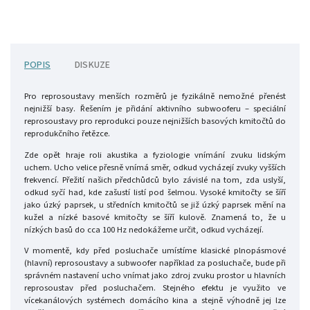
POPIS
DISKUZE
Pro reprosoustavy menších rozměrů je fyzikálně nemožné přenést
nejnižší basy. Řešením je přidání aktivního subwooferu – speciální
reprosoustavy pro reprodukci pouze nejnižších basových kmitočtů do
reprodukčního řetězce.
Zde opět hraje roli akustika a fyziologie vnímání zvuku lidským
uchem. Ucho velice přesně vnímá směr, odkud vycházejí zvuky vyšších
frekvencí. Přežití našich předchůdců bylo závislé na tom, zda uslyší,
odkud syčí had, kde zašustí listí pod šelmou. Vysoké kmitočty se šíří
jako úzký paprsek, u středních kmitočtů se již úzký paprsek mění na
kužel a nízké basové kmitočty se šíří kulově. Znamená to, že u
nízkých basů do cca 100 Hz nedokážeme určit, odkud vycházejí.
V momentě, kdy před posluchače umístíme klasické plnopásmové
(hlavní) reprosoustavy a subwoofer například za posluchače, bude při
správném nastavení ucho vnímat jako zdroj zvuku prostor u hlavních
reprosoustav před posluchačem. Stejného efektu je využito ve
vícekanálových systémech domácího kina a stejně výhodně jej lze