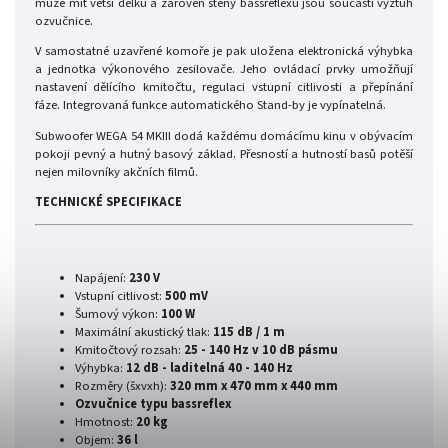
může mít větší délku a zároveň stěny bassreflexu jsou součástí výztuh
ozvučnice.
V samostatné uzavřené komoře je pak uložena elektronická výhybka
a jednotka výkonového zesilovače. Jeho ovládací prvky umožňují
nastavení dělícího kmitočtu, regulaci vstupní citlivosti a přepínání
fáze. Integrovaná funkce automatického Stand-by je vypínatelná.
Subwoofer WEGA 54 MKIII dodá každému domácímu kinu v obývacím
pokoji pevný a hutný basový základ. Přesností a hutností basů potěší
nejen milovníky akčních filmů.
TECHNICKÉ SPECIFIKACE
Napájení:
230 V
Vstupní citlivost:
500 mV
Šumový výkon:
100 W
Maximální akustický tlak:
115 dB / 1 m
Kmitočtový rozsah:
25 - 140 Hz v 10 dB pásmu
Výhybka:
12 dB - laditelná 40 - 140 Hz
Rozměry (šxvxh):
320 mm x 470 mm x 440 mm
Ozvučnice typu bassreflex
Hmotnost:
20 kg
Objem:
36 l