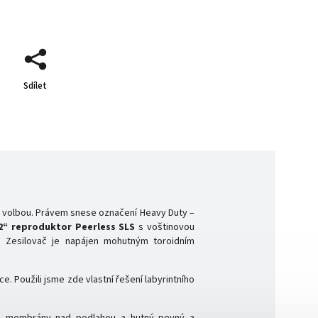
Sdílet
 volbou. Právem snese označení Heavy Duty –
2“ reproduktor Peerless SLS
s voštinovou
. Zesilovač je napájen mohutným toroidním
. Použili jsme zde vlastní řešení labyrintního
eru membrány nad podlahou a hutný pevný a