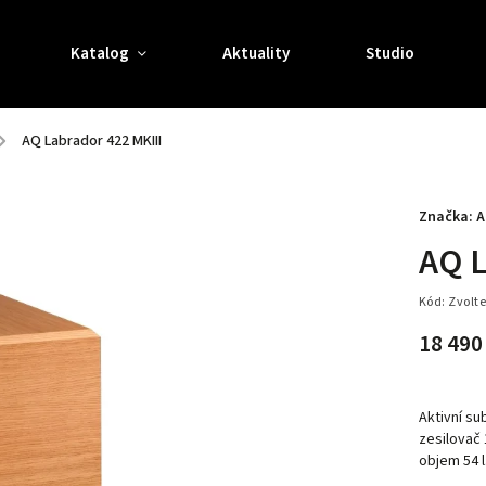
Katalog
Aktuality
Studio
/
AQ Labrador 422 MKIII
Značka:
A
AQ L
Kód:
Zvolte
18 490
Aktivní s
zesilovač 
objem 54 l