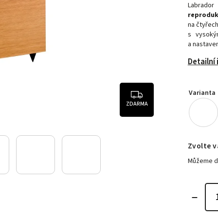
Labrado
reprodu
na čtyřec
s vysoký
a nastavení
Detailní
Varianta
ZDARMA
Zvolte v
Můžeme do