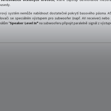
ousedy.
rový systém nemůže nabídnout dostatečné pokrytí basového pásma. Ať
ilovači se speciálním výstupem pro subwoofer (např. AV receiver) nebo
nálům "
Speaker Level In"
na subwooferu připojit paralelně signál z výstup