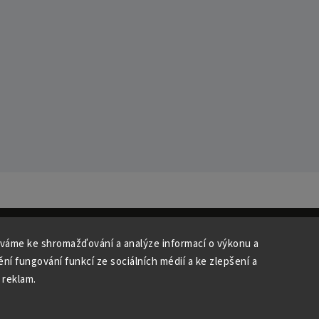
váme ke shromažďování a analýze informací o výkonu a
ní fungování funkcí ze sociálních médií a ke zlepšení a
Copyright 2026
Studio Špalíček
. Všechna práva vyhrazena.
 reklam.
Upravit nastavení cookies
Vytvořil
Shoptet
| Design
Shoptak.cz