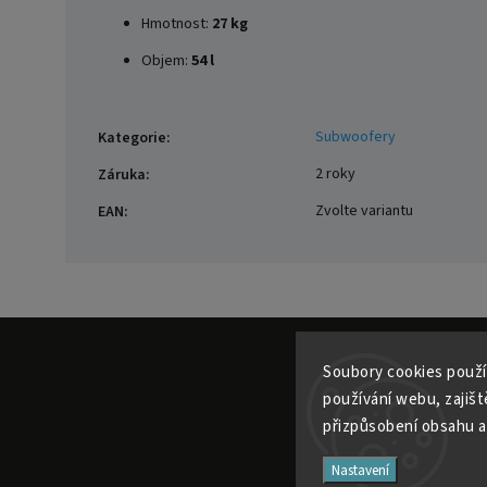
Hmotnost:
27 kg
Objem:
54 l
Subwoofery
Kategorie
:
2 roky
Záruka
:
Zvolte variantu
EAN
:
Soubory cooki
es použí
používání webu, zajiště
přizpůsobení obsahu a
Nastavení