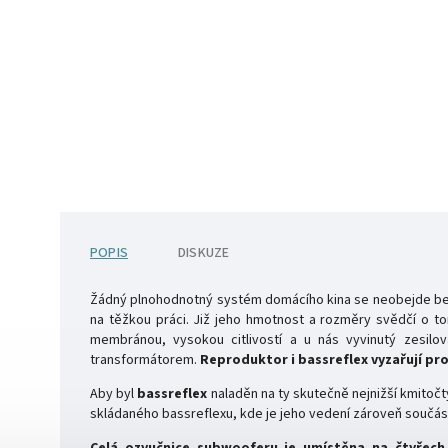
POPIS
DISKUZE
Žádný plnohodnotný systém domácího kina se neobejde be
na těžkou práci. Již jeho hmotnost a rozměry svědčí o t
membránou, vysokou citlivostí a u nás vyvinutý zesilo
transformátorem.
Reproduktor i bassreflex vyzařují pro
Aby byl
bassreflex
naladěn na ty skutečně nejnižší kmitočt
skládaného bassreflexu, kde je jeho vedení zároveň součást
Celá ozvučnice subwooferu je umístěna na čtyřech 