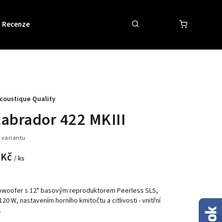
Recenze
Obchodní podmínky
Kontakty
coustique Quality
abrador 422 MKIII
 variantu
 Kč
/ ks
ubwoofer s 12" basovým reproduktorem Peerless SLS,
120 W, nastavením horního kmitočtu a citlivosti - vnitřní
.