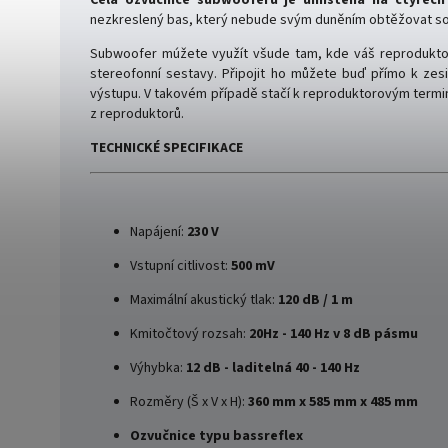
nezkreslený bas, který nebude svým duněním obtěžovat s
Subwoofer múžete využít všude tam, kde váš reprodukto
stereofonní sestavy. Připojit ho můžete buď přímo k zes
výstupu. V takovém případě stačí k reproduktorovým termi
z reproduktorů.
TECHNICKÉ SPECIFIKACE
Napájení:
230 V
Vstupní citlivost:
500 mV
Maximální akustický tlak:
120 dB / 1 m
Kmitočtový rozsah:
20Hz - 140 Hz v 8 dB pásmu
Výhybka:
12 dB - laditelná 40 - 140 Hz
Rozměry (Š x V x H):
360 mm x 585 mm x 485 mm
Ozvučnice typu bassreflex