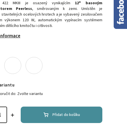
r 422 MKIII je osazený vynikajícím
12" basovým
ktorem Peerless
, směrovaným k zemi. Umístěn je
h stavitelných ocelových hrotech a je vybavený zesilovačem
m výkonem 120 W, automatickým vypínacím systémem
m dělícího kmitočtu i citlivosti.
 informace
ariantu
ručit do:
Zvolte variantu
Přidat do košíku