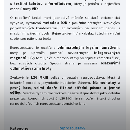
s textilní kalotou a ferrofluidem
, který je jedním z nejlepších
modelů firmy
Vifa
.
O rozdělení funkcí mezi jednotlivé měniče se stará elektronická
výhybka, vyrobená
metodou D2D
s použitím přesných svitkových
polyesterových kondenzátorů, aplikovaných na nosném panelu s
masivními pájecími body. Stejně tak jev nitřní kabeláž
i
všechny vnitřní
spoje jsou pájeny za tepla.
Reprosoustava je opatřena
odnímatelným krycím rámečkem
,
který je upevněn pomocí neviditelných
integrovaných
magnetů.
Díky tomu je čelo reprosoustavy po sejmutí rámečku čisté,
bez rušivých otvorů. Spodní strana je osazena
osazenými
odhmotňovacími hroty.
Zvukově je
L26 MKIII
velice univerzální reprosoustava, která si
brilantně poradí s jakýmkoliv hudebním žánrem.
Má mohutný a
pevný bass, velmi dobře čitelné střední pásmo a jemné
výšky.
Zvládne dynamické rockové pasáže stejně dobře jako detailní
prezentaci komorních vokálů. L26 MKIII je samozřejmě také vhodná
na pozici předních reprosoustav domácího kina.
Reprosoustavy
Kategorie
: