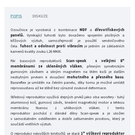
POPIS
DISKUZE
Ozvučnice je vyrobená z kombinace
MDF
a
dřevotřískových
panelů.
Vynikající tuhosti bylo dosaženo spojením plošných a
křížových výztuh, samozřejmostí je použití sendvičového
čela.
Tuhost a odolnost proti vibracím
je jedním ze základních
kamenů kvality zvuku L26 MKIII.
Pár basových reproduktorů
Scan-speak s velkými 8"
membránami ze skleněných vláken
, přesným symetrickým
gumovým závěsem a silným magnetem na litém koši je dalším
nezbytným prvkem k dosažení
mohutného a přesného basu
.
Bassreflex je umístěn na čelním panelu, díky tomu je možné umístit
reprosoustavu až ke stěně bez výrazné zvukové deformace.
Středový reproduktor využívá stejných prvků jako oba woofery - tuhý
aluminiový koš, gumový závěs, lineární magnetický motor a lehkou
membránu tkanou z uhlíkových vláken. I tento
reproduktor pochází z dánské dílny Scan-speak a je uložen
v samostatném odděleném a dobře zatlumeném prostoru, který je
součástí vnitřních výztuh.
O reprodukci nejvyšších kmitočtů se stará
1" výškový reproduktor