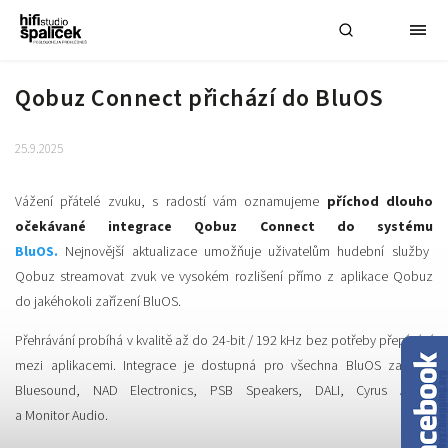
Qobuz Connect přichází do BluOS
25.9.2025
Vážení přátelé zvuku, s radostí vám oznamujeme
příchod dlouho
očekávané integrace Qobuz Connect do systému
BluOS.
Nejnovější aktualizace umožňuje uživatelům hudební služby
Qobuz streamovat zvuk ve vysokém rozlišení přímo z aplikace Qobuz
do jakéhokoli zařízení BluOS.
Přehrávání probíhá v kvalitě až do 24-bit / 192 kHz bez potřeby přepínání
mezi aplikacemi. Integrace je dostupná pro všechna BluOS zařízení
Bluesound, NAD Electronics, PSB Speakers, DALI, Cyrus Audio
a Monitor Audio.