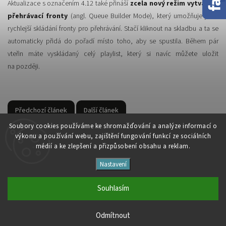
Aktualizace s označením 4.12 také přináší
zcela nový režim vytváření
přehrávací fronty
(angl. Queue Builder Mode), který umožňuje ještě
rychlejší skládání fronty pro přehrávání. Stačí kliknout na skladbu a ta se
automaticky přidá do pořadí místo toho, aby se spustila. Během pár
vteřin máte vyskládaný celý playlist, který si navíc můžete uložit
na později.
Předchozí článek
Další článek
Soubory cooki
es používáme ke shromažďování a analýze informací o
výkonu a používání webu, zajištění fungování funkcí ze sociálních
médií a ke zlepšení a přizpůsobení obsahu a reklam.
Nastavení
Copyright 2026
Studio Špalíček
. Všechna práva vyhrazena.
Upravit nastavení cookies
Souhlasím
Vytvořil
Shoptet
| Design
Shoptak.cz
Odmítnout