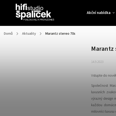
Akční nabídka
Domů
/
Aktuality
/
Marantz stereo 70s
Marantz 
14.9.2023
Vstupte do novéh
Společnost Mar
luxusních zvuk
výrazný design
každou domácnos
milovníci luxusu