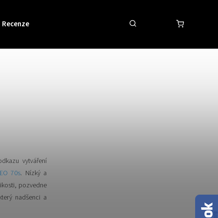
Recenze
Obchodní podmínky
Kontakty
dkazu vytváření
EO 70s
. Nízký a
likosti, pozvedne
terý nadšenci a