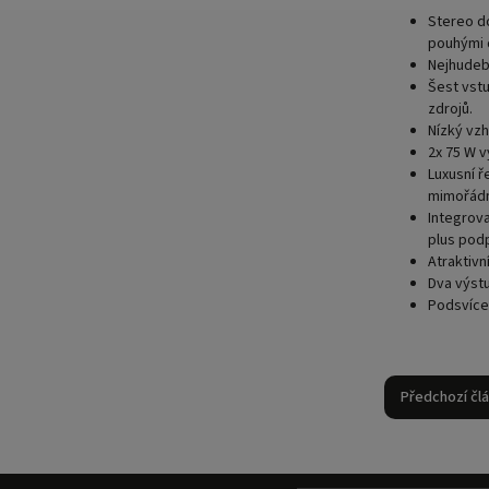
Stereo do
pouhými 
Nejhudeb
Šest vstu
zdrojů.
Nízký vzh
2x 75 W
v
Luxusní ř
mimořádn
Integrov
plus pod
Atraktivn
Dva výst
Podsvíce
Předchozí čl