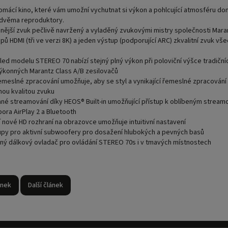
mácí kino, které vám umožní vychutnat si výkon a pohlcující atmosféru do
dvěma reproduktory.
nější zvuk pečlivě navržený a vyladěný zvukovými mistry společnosti Mara
pů HDMI (tři ve verzi 8K) a jeden výstup (podporující ARC) zkvalitní zvuk vš
led modelu STEREO 70 nabízí stejný plný výkon při poloviční výšce tradiční
ýkonných
Marantz Class A/B
zesilovačů
emeslné zpracování umožňuje, aby se styl a vynikající řemeslné zpracování 
ou kvalitou zvuku
ané streamování díky
HEOS® Built-in
umožňující přístup k oblíbeným strea
pora
AirPlay 2 a Bluetooth
í nové HD rozhraní na obrazovce umožňuje intuitivní nastavení
upy pro aktivní subwoofery pro dosažení hlubokých a pevných basů
ný dálkový ovladač pro ovládání STEREO 70s i v tmavých místnostech
ánek
Další článek