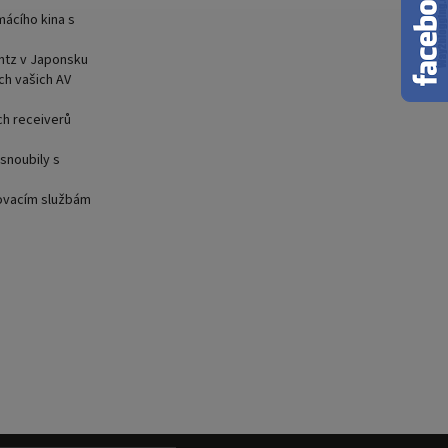
mácího kina s
ntz v Japonsku
ech vašich AV
ch receiverů
snoubily s
movacím službám