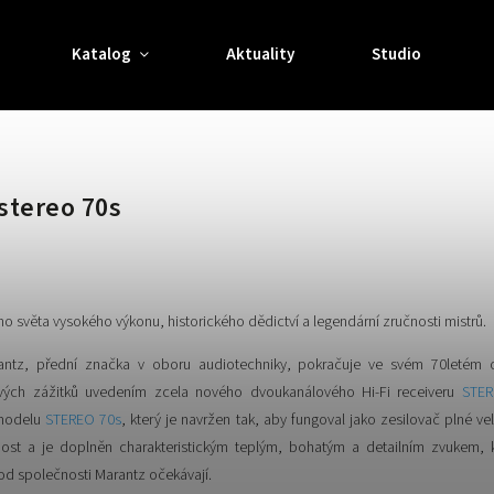
Katalog
Aktuality
Studio
stereo 70s
o světa vysokého výkonu, historického dědictví a legendární zručnosti mistrů.
antz, přední značka v oboru audiotechniky, pokračuje ve svém 70letém o
ových zážitků uvedením zcela nového dvoukanálového Hi-Fi receiveru
STER
 modelu
STEREO 70s
, který je navržen tak, aby fungoval jako zesilovač plné ve
t a je doplněn charakteristickým teplým, bohatým a detailním zvukem, k
 od společnosti Marantz očekávají.