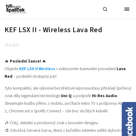
KEF LSX II - Wireless Lava Red
19.8.2025
🔥
Poslední šance!
🔥
Objevte
KEF LSX II Wireless
v exkluzivním barevném provedení
Lava
Red
– poslední dostupný pár!
Tyto kompaktní, ale výkonné bezdrátové reprosoustavy přinášejí špičkový
zvuk díky legendární technologii
Uni-Q
a podpoře
Hi-Res Audio
.
Streamujte hudbu přímo z mobilu, počítače nebo TV s podporou AirPlay
2, Chromecast a Spotify Connect – vše bez složitých kabelů.
🎶 Čistý, detailní a prostorový zvuk v luxusním designu.
🎨 Odvážná červená barva, která z každého interiéru udělá stylové místo.